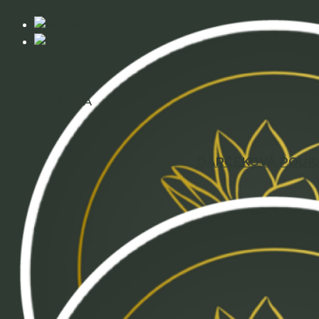
OŠETRENIA
DARČEKOVÁ POUK