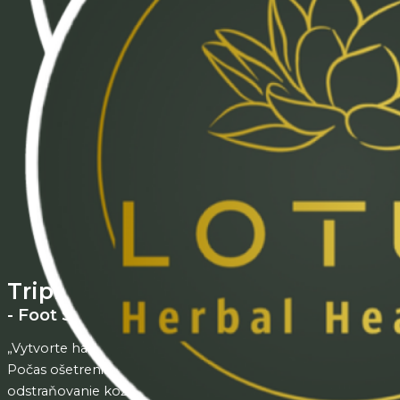
Triple Foot Spa (pre 3 osoby)
- Foot Spa súčasne pre tri osoby
„Vytvorte harmóniu tela a duše“ – to je cieľom Foot Spa.
Počas ošetrenia sa nevykonáva pedikúra. Žiadne
odstraňovanie kožičky, žiadna starostlivosť o nechty.