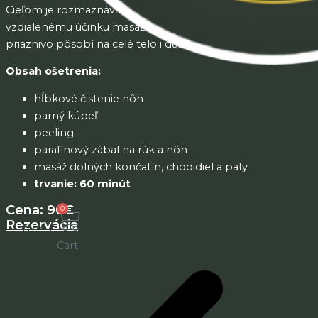
Cieľom je rozmaznávanie chodidiel, ktoré vďaka
vzdialenému účinku masáže a parafínového zábalu
priaznivo pôsobí na celé telo i dušu.
Obsah ošetrenia:
ČASTÉ OTÁZK
hĺbkové čistenie nôh
parný kúpeľ
peeling
parafínový zábal na rúk a nôh
KONTAKT
masáž dolných končatín, chodidiel a päty
trvanie: 60 minút
Cena: 90€
0
Rezervácia
0,00
€
Cart