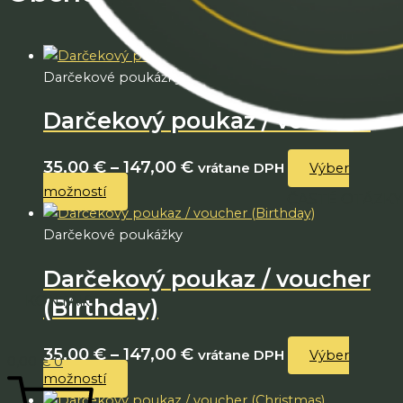
Darčekové poukážky
Darčekový poukaz / voucher
35,00
€
–
147,00
€
vrátane DPH
Výber
možností
ČASTÉ OTÁZKY
Darčekové poukážky
Darčekový poukaz / voucher
KONTAKT
(Birthday)
35,00
€
–
147,00
€
vrátane DPH
Výber
0,00
€
0
možností