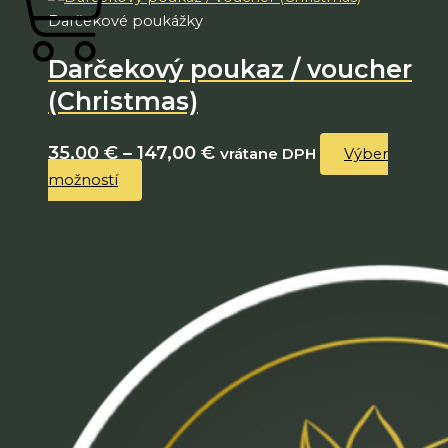
Darčekové poukážky
Darčekový poukaz / voucher
Cart
(Christmas)
35,00
€
–
147,00
€
vrátane DPH
Výber
možností