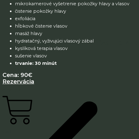
mikrokamerové vyšetrenie pokožky hlavy a vlasov
čistenie pokožky hlavy
exfoliácia
hĺbkové čistenie vlasov
masáž hlavy
hydratačný, vyživujúci vlasový zábal
ČASTÉ OTÁZK
kyslíková terapia vlasov
sušenie vlasov
trvanie: 30 minút
KONTAKT
Cena: 90€
Rezervácia
0,00
€
0
Cart