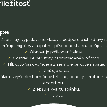
íležitosť
spa
Zabraňuje vypadávaniu vlasov a podporuje ich zdravý ra
ierňuje migrény a napätím spôsobené stuhnutie šije a r
Obnovuje poškodené vlasy.
Odstraňuje nečistoty nahromadené v póroch.
Hĺbkovo Vás uvoľňuje a zmierňuje celkové napätie.
Znižuje stres.
náladu zvýšením hormónov telesnej pohody: serotonín
endorfínu.
Zlepšuje kvalitu spánku.
… a viac!