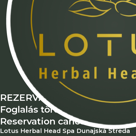
REZERVÁCIA BOLA ZRUŠEN
Foglalás törölve
Reservation cancelled
Lotus Herbal Head Spa Dunajská Streda