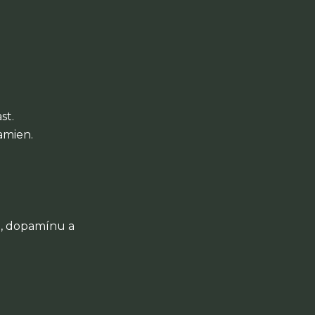
st.
amien.
u, dopamínu a