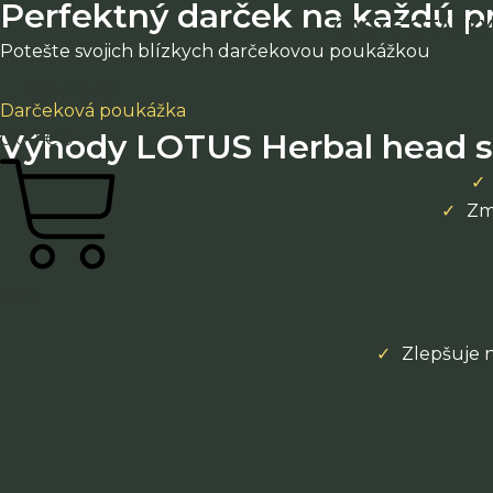
Perfektný darček na každú pr
ČASTÉ OTÁZKY
Potešte svojich blízkych darčekovou poukážkou
KONTAKT
Darčeková poukážka
Výhody LOTUS Herbal head 
0,00
€
0
Zm
Cart
Zlepšuje 